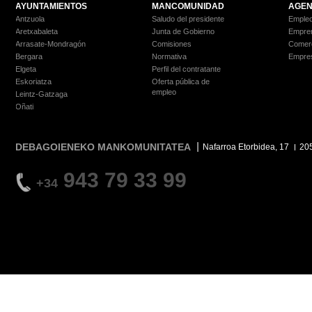
AYUNTAMIENTOS
MANCOMUNIDAD
AGEN
Antzuola
Saludo del presidente
Empleo
Aretxabaleta
Junta de Gobierno
Empre
Arrasate-Mondragón
Comisiones
Comer
Bergara
Normativa
Empre
Elgeta
Perfil del contratante
Eskoriatza
Oferta pública de
empleo
Leintz-Gatzaga
Oñati
DEBAGOIENEKO MANKOMUNITATEA
Nafarroa Etorbidea, 17
20
943 79 33 99
+34