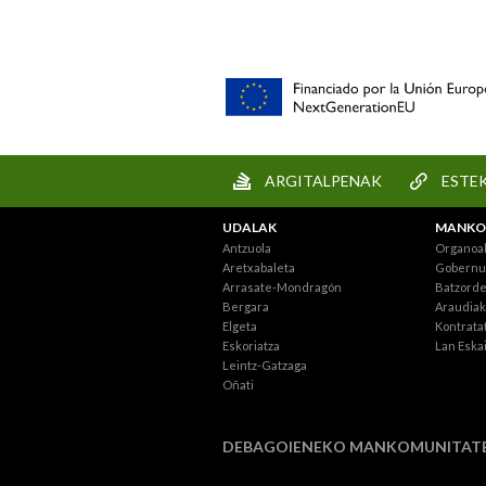
ARGITALPENAK
ESTE
UDALAK
MANKO
Antzuola
Organoa
Aretxabaleta
Gobernu 
Arrasate-Mondragón
Batzord
Bergara
Araudiak
Elgeta
Kontratat
Eskoriatza
Lan Eska
Leintz-Gatzaga
Oñati
DEBAGOIENEKO MANKOMUNITAT