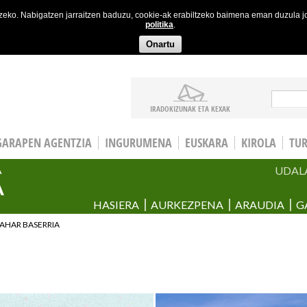
etzeko. Nabigatzen jarraitzen baduzu, cookie-ak erabiltzeko baimena eman duzula 
politika
.
Onartu
Bila
IRADOKIZUNAK ETA KEXAK
GARAPEN AGENTZIA
INGURUMENA
EUSKARA
KIROLA
TU
UDAL
A
A
HASIERA
AURKEZPENA
ARAUDIA
G
ZAHAR BASERRIA