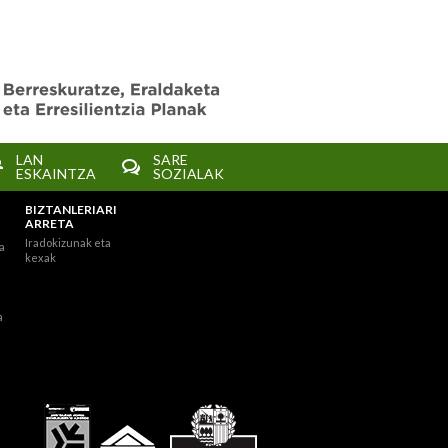
LAN
SARE
ESKAINTZA
SOZIALAK
BIZTANLERIARI
ARRETA
Iradokizunak eta
a
kexak
a