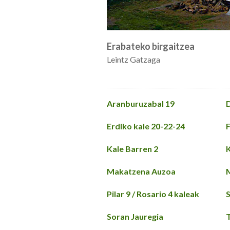
Erabateko birgaitzea
Leintz Gatzaga
Aranburuzabal 19
D
Erdiko kale 20-22-24
F
Kale Barren 2
K
Makatzena Auzoa
Pilar 9 / Rosario 4 kaleak
S
Soran Jauregia
T