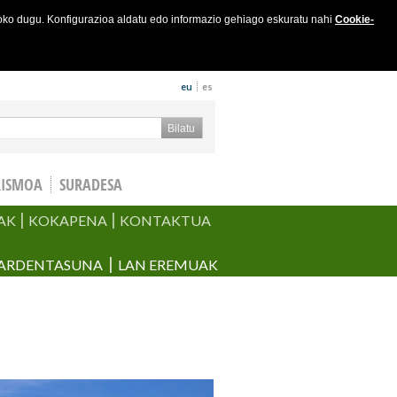
joko dugu. Konfigurazioa aldatu edo informazio gehiago eskuratu nahi
Cookie-
eu
es
keta formularioa
Bilatu
RISMOA
SURADESA
AK
KOKAPENA
KONTAKTUA
ARDENTASUNA
LAN EREMUAK