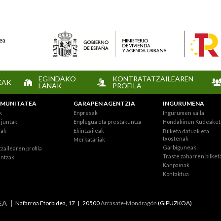
EGINDAKO
KONTRATATZAILEAREN
KAK
LANAK
PROFILA
MUNITATEA
GARAPEN AGENTZIA
INGURUMENA
k
Enpresak
Ingurumen saila
juntak
Enplegua eta prestakuntza
Hondakinen Kudeaket
eak
Ekintzaileak
Bilketa datuak eta
txostenak
Merkatariak
Garbiguneak
zailearen profila
Traste zaharren bilket
intzak
Kanpainak
Kontaktua
EA
Nafarroa Etorbidea, 17
20500
Arrasate-Mondragón
(GIPUZKOA)