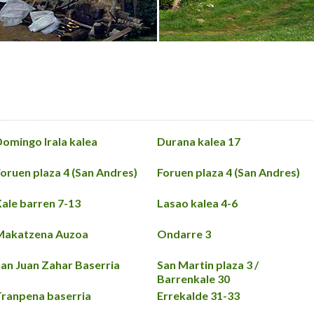
omingo Irala kalea
Durana kalea 17
oruen plaza 4 (San Andres)
Foruen plaza 4 (San Andres)
ale barren 7-13
Lasao kalea 4-6
Makatzena Auzoa
Ondarre 3
an Juan Zahar Baserria
San Martin plaza 3 /
Barrenkale 30
ranpena baserria
Errekalde 31-33