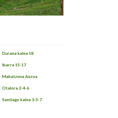
Durana kalea 18
Ibarra 15-17
Makatzena Auzoa
Otalora 2-4-6
Santiago kalea 3-5-7