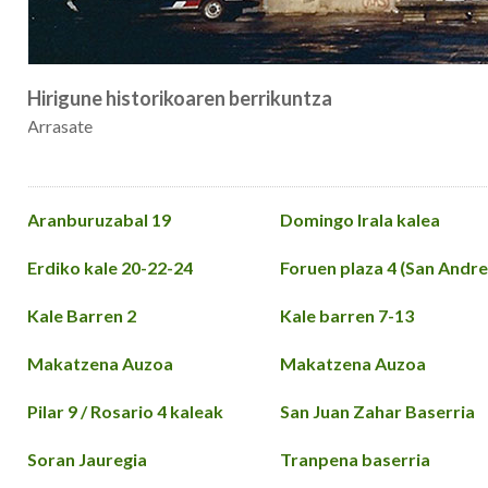
Hirigune historikoaren berrikuntza
Arrasate
Aranburuzabal 19
Domingo Irala kalea
Erdiko kale 20-22-24
Foruen plaza 4 (San Andre
Kale Barren 2
Kale barren 7-13
Makatzena Auzoa
Makatzena Auzoa
Pilar 9 / Rosario 4 kaleak
San Juan Zahar Baserria
Soran Jauregia
Tranpena baserria