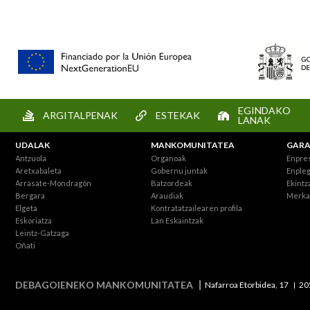
EGINDAKO
ARGITALPENAK
ESTEKAK
LANAK
UDALAK
MANKOMUNITATEA
GARA
Antzuola
Organoak
Enpre
Aretxabaleta
Gobernu juntak
Enpleg
Arrasate-Mondragón
Batzordeak
Ekintz
Bergara
Araudiak
Merka
Elgeta
Kontratatzailearen profila
Eskoriatza
Lan Eskaintzak
Leintz-Gatzaga
Oñati
DEBAGOIENEKO MANKOMUNITATEA
Nafarroa Etorbidea, 17
20