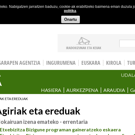
etzeko. Nabigatzen jarraitzen baduzu, cookie-ak erabiltzeko baimena eman duzula 
politika
.
Onartu
Bila
IRADOKIZUNAK ETA KEXAK
GARAPEN AGENTZIA
INGURUMENA
EUSKARA
KIROLA
TU
UDAL
A
A
HASIERA
AURKEZPENA
ARAUDIA
G
IAK ETA EREDUAK
giriak eta ereduak
lokairuan izena emateko - errentaria
Etxebizitza Bizigune programan gaineratzeko eskaera