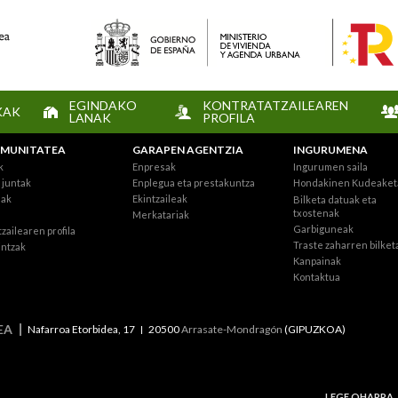
EGINDAKO
KONTRATATZAILEAREN
KAK
LANAK
PROFILA
MUNITATEA
GARAPEN AGENTZIA
INGURUMENA
k
Enpresak
Ingurumen saila
juntak
Enplegua eta prestakuntza
Hondakinen Kudeaket
eak
Ekintzaileak
Bilketa datuak eta
txostenak
Merkatariak
Garbiguneak
zailearen profila
Traste zaharren bilket
intzak
Kanpainak
Kontaktua
EA
Nafarroa Etorbidea, 17
20500
Arrasate-Mondragón
(GIPUZKOA)
LEGE OHARRA