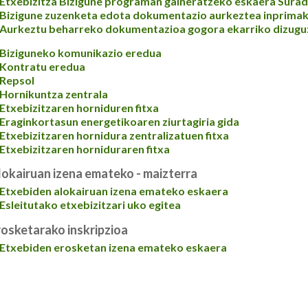
Etxebizitza Bizigune programan gaineratzeko eskaera Surad
Bizigune zuzenketa edota dokumentazio aurkeztea inprimak
Aurkeztu beharreko dokumentazioa gogora ekarriko dizugu
Biziguneko komunikazio eredua
Kontratu eredua
Repsol
Hornikuntza zentrala
Etxebizitzaren horniduren fitxa
Eraginkortasun energetikoaren ziurtagiria gida
Etxebizitzaren hornidura zentralizatuen fitxa
Etxebizitzaren horniduraren fitxa
lokairuan izena emateko - maizterra
Etxebiden alokairuan izena emateko eskaera
Esleitutako etxebizitzari uko egitea
rosketarako inskripzioa
Etxebiden erosketan izena emateko eskaera