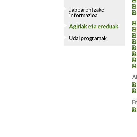
Jabearentzako
informazioa
Agiriak eta ereduak
Udal programak
A
E