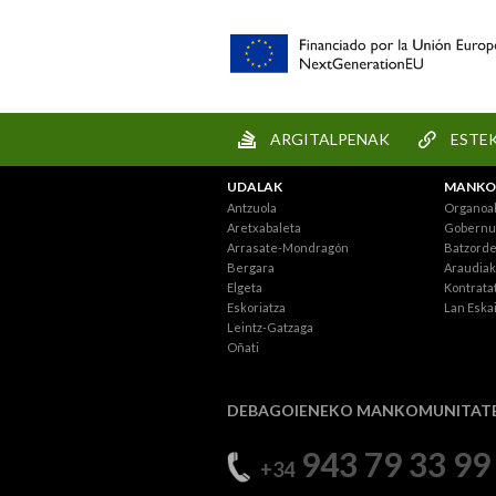
ARGITALPENAK
ESTE
UDALAK
MANKO
Antzuola
Organoa
Aretxabaleta
Gobernu 
Arrasate-Mondragón
Batzord
Bergara
Araudiak
Elgeta
Kontratat
Eskoriatza
Lan Eska
Leintz-Gatzaga
Oñati
DEBAGOIENEKO MANKOMUNITAT
943 79 33 99
+34