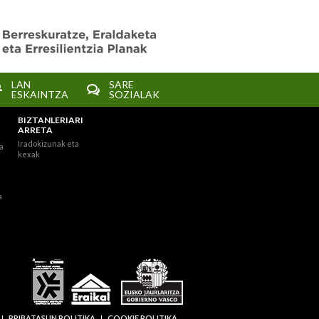
LAN
SARE
ESKAINTZA
SOZIALAK
BIZTANLERIARI
ARRETA
Iradokizunak eta
a
kexak
a
PRIBATASUN POLITIKA
COOKIE POLITIKA