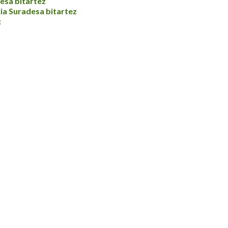
esa bitartez
ia Suradesa bitartez
: