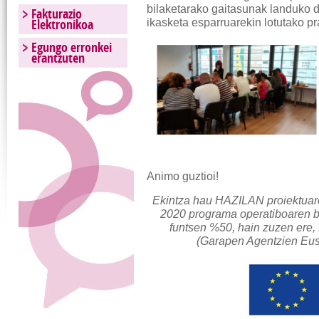
bilaketarako gaitasunak landuko d
Fakturazio
Elektronikoa
ikasketa esparruarekin lotutako pra
Egungo erronkei
erantzuten
Animo guztioi!
Ekintza hau HAZILAN proiektuare
2020 programa operatiboaren bi
funtsen %50, hain zuzen er
(Garapen Agentzien Eusk