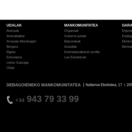
UDALAK
MANKOMUNITATEA
GARA
Antzuola
Organoak
Enpre
Aretxabaleta
Gobernu juntak
Enpleg
Arrasate-Mondragón
Batzordeak
Ekintz
Bergara
Araudiak
Merkat
Elgeta
Kontratatzailearen profila
Eskoriatza
Lan Eskaintzak
Leintz-Gatzaga
Oñati
DEBAGOIENEKO MANKOMUNITATEA
Nafarroa Etorbidea, 17
20
943 79 33 99
+34