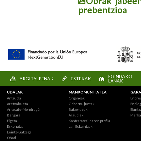
Obrak jabeen
prebentzioa
EGINDAKO
ARGITALPENAK
ESTEKAK
LANAK
UDALAK
MANKOMUNITATEA
GARA
Antzuola
Organoak
Enpre
Aretxabaleta
Gobernu juntak
Enpleg
Arrasate-Mondragón
Batzordeak
Ekintz
Bergara
Araudiak
Merka
Elgeta
Kontratatzailearen profila
Eskoriatza
Lan Eskaintzak
Leintz-Gatzaga
Oñati