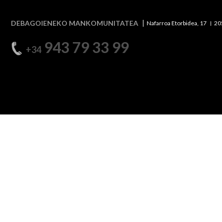
DEBAGOIENEKO MANKOMUNITATEA
Nafarroa Etorbidea, 17
20
943 79 33 99
+34