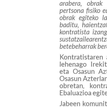
arabera, obrak
pertsona fisiko e
obrak egiteko l
baditu, haientza
kontratista izan
sustatzaileare
betebeharrak bere
Kontratistaren 
lehenago Ireki
eta Osasun Azt
Osasun Azterlan
obretan, kontr
Ebaluazioa egite
Jabeen komunit