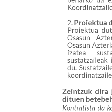
Koordinatzaile
Proiektua 
Proiektua dut
Osasun Azte
Osasun Azterla
izatea sust
sustatzaileak
du. Sustatzai
koordinatzaile
Zeintzuk dira 
dituen betebe
Kontratista da k