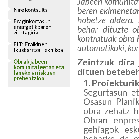
Jabeen komunitat
beren ekimenetan
Nire kontsulta
hobetze aldera. 
Eraginkortasun
energetikoaren
behar dituzte o
ziurtagiria
kontratuak obra 
EIT: Eraikinen
automatikoki, ko
Ikuskaritza Teknikoa
Zeintzuk dira 
Obrak jabeen
komunitateetan eta
dituen betebe
laneko arriskuen
prebentzioa
Proiekturi
Segurtasun et
Osasun Planik
obra zehatz h
Obran enpre
gehiagok esk
beharko da e