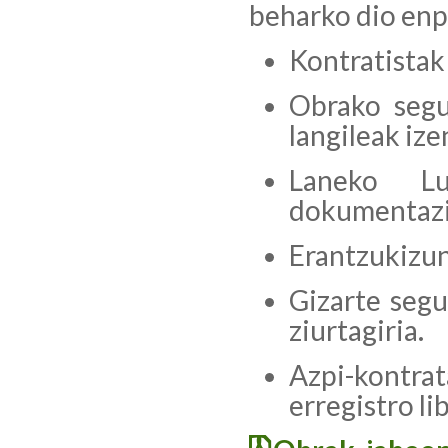
beharko dio enpr
Kontratistak
Obrako segu
langileak iz
Laneko Lur
dokumentazi
Erantzukizun
Gizarte seg
ziurtagiria.
Azpi-kontrat
erregistro li