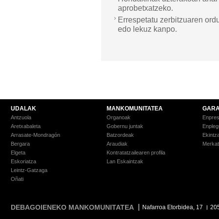
aprobetxatzeko.
Errespetatu zerbitzuaren ord
edo lekuz kanpo.
UDALAK
MANKOMUNITATEA
GARA
Antzuola
Organoak
Enpre
Aretxabaleta
Gobernu juntak
Enpleg
Arrasate-Mondragón
Batzordeak
Ekintz
Bergara
Araudiak
Merkat
Elgeta
Kontratatzailearen profila
Eskoriatza
Lan Eskaintzak
Leintz-Gatzaga
Oñati
DEBAGOIENEKO MANKOMUNITATEA
Nafarroa Etorbidea, 17
20