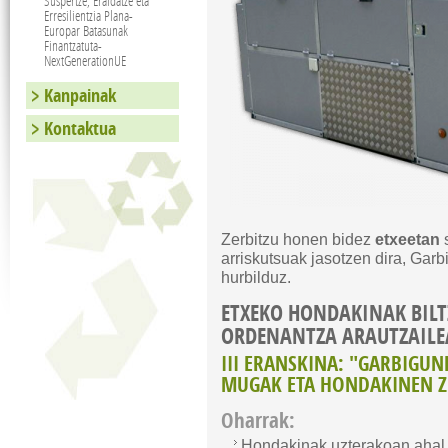
Suspertze, Eraldatze eta
Erresilientzia Plana-
Europar Batasunak
Finantzatuta-
NextGenerationUE
Kanpainak
Kontaktua
Zerbitzu honen bidez
etxeetan
arriskutsuak jasotzen dira, Garb
hurbilduz.
ETXEKO HONDAKINAK BIL
ORDENANTZA ARAUTZAILE
III ERANSKINA: "GARBIGU
MUGAK ETA HONDAKINEN 
Oharrak:
Hondakinak uzterakoan ahal 