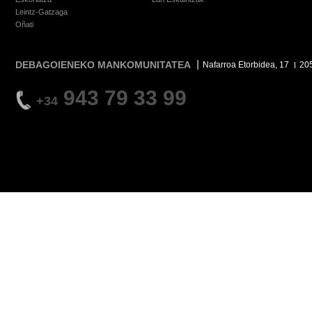
Leintz-Gatzaga
Oñati
DEBAGOIENEKO MANKOMUNITATEA
Nafarroa Etorbidea, 17
20
943 79 33 99
+34