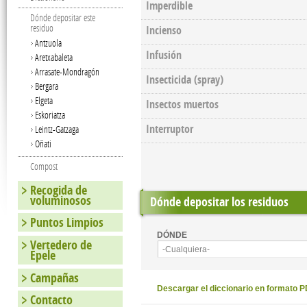
Imperdible
Dónde depositar este
residuo
Incienso
Antzuola
Infusión
Aretxabaleta
Arrasate-Mondragón
Insecticida (spray)
Bergara
Elgeta
Insectos muertos
Eskoriatza
Interruptor
Leintz-Gatzaga
Oñati
Compost
Recogida de
voluminosos
Dónde depositar los residuos
Puntos Limpios
DÓNDE
Vertedero de
-Cualquiera-
Epele
Campañas
Descargar el diccionario en formato 
Contacto