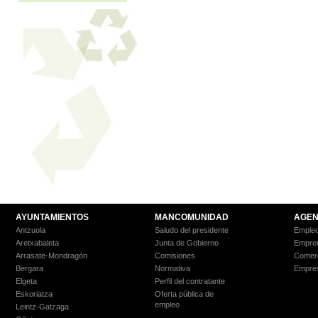
AYUNTAMIENTOS
MANCOMUNIDAD
AGEN
Antzuola
Saludo del presidente
Empleo
Aretxabaleta
Junta de Gobierno
Empre
Arrasate-Mondragón
Comisiones
Comer
Bergara
Normativa
Empre
Elgeta
Perfil del contratante
Eskoriatza
Oferta pública de
empleo
Leintz-Gatzaga