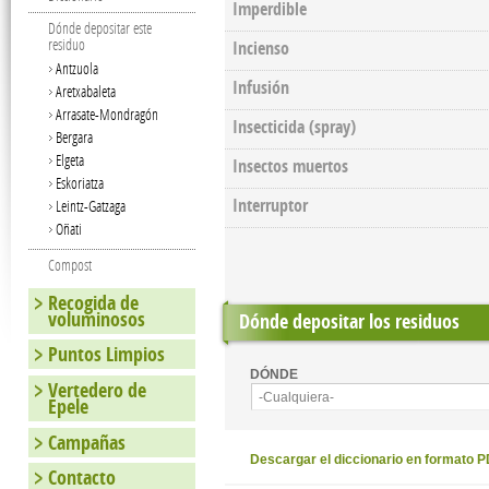
Imperdible
Dónde depositar este
residuo
Incienso
Antzuola
Infusión
Aretxabaleta
Arrasate-Mondragón
Insecticida (spray)
Bergara
Elgeta
Insectos muertos
Eskoriatza
Interruptor
Leintz-Gatzaga
Oñati
Compost
Recogida de
voluminosos
Dónde depositar los residuos
Puntos Limpios
DÓNDE
Vertedero de
-Cualquiera-
Epele
Campañas
Descargar el diccionario en formato 
Contacto