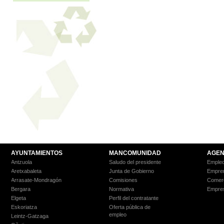
AYUNTAMIENTOS
MANCOMUNIDAD
AGEN
Antzuola
Saludo del presidente
Empleo
Aretxabaleta
Junta de Gobierno
Empre
Arrasate-Mondragón
Comisiones
Comer
Bergara
Normativa
Empre
Elgeta
Perfil del contratante
Eskoriatza
Oferta pública de
empleo
Leintz-Gatzaga