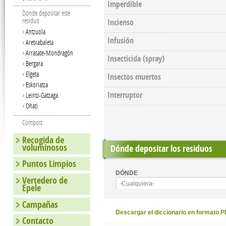
Imperdible
Dónde depositar este
residuo
Incienso
Antzuola
Infusión
Aretxabaleta
Arrasate-Mondragón
Insecticida (spray)
Bergara
Elgeta
Insectos muertos
Eskoriatza
Interruptor
Leintz-Gatzaga
Oñati
Compost
Recogida de
voluminosos
Dónde depositar los residuos
Puntos Limpios
DÓNDE
Vertedero de
-Cualquiera-
Epele
Campañas
Descargar el diccionario en formato 
Contacto