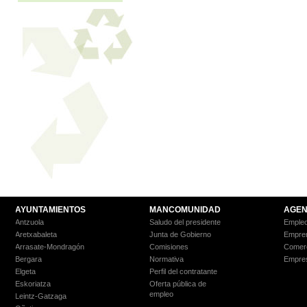
AYUNTAMIENTOS
MANCOMUNIDAD
AGEN
Antzuola
Saludo del presidente
Empleo
Aretxabaleta
Junta de Gobierno
Empre
Arrasate-Mondragón
Comisiones
Comer
Bergara
Normativa
Empre
Elgeta
Perfil del contratante
Eskoriatza
Oferta pública de
empleo
Leintz-Gatzaga