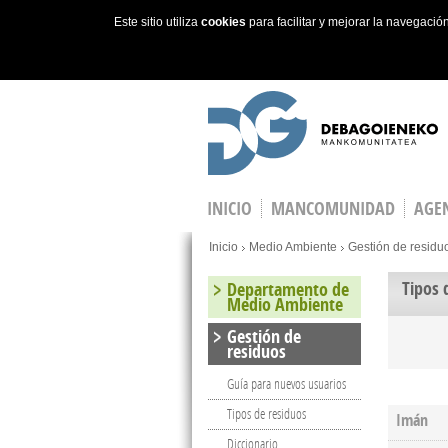
Este sitio utiliza
cookies
para facilitar y mejorar la navegaci
Skip to main content
INICIO
MANCOMUNIDAD
AGEN
You are here
Inicio
Medio Ambiente
Gestión de residu
Tipos 
Departamento de
Medio Ambiente
Gestión de
residuos
Guía para nuevos usuarios
Tipos de residuos
Imán
Diccionario