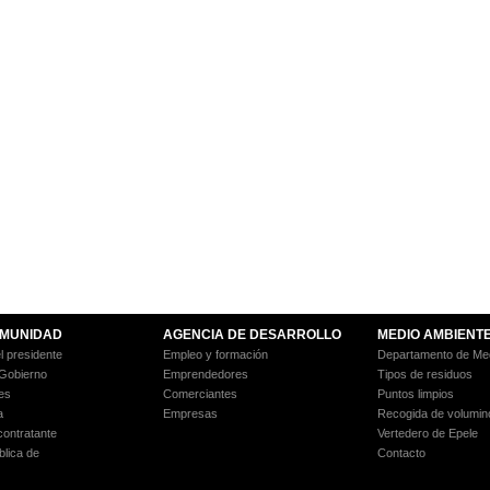
MUNIDAD
AGENCIA DE DESARROLLO
MEDIO AMBIENT
l presidente
Empleo y formación
Departamento de Med
 Gobierno
Emprendedores
Tipos de residuos
es
Comerciantes
Puntos limpios
a
Empresas
Recogida de volumin
 contratante
Vertedero de Epele
blica de
Contacto