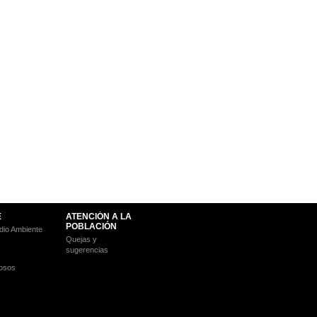
E
ATENCIÓN A LA
POBLACIÓN
io Ambiente
Quejas y
sugerencias
osos