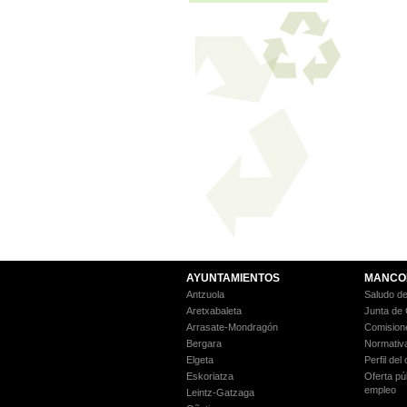
AYUNTAMIENTOS
MANCO
Antzuola
Saludo de
Aretxabaleta
Junta de
Arrasate-Mondragón
Comision
Bergara
Normativ
Elgeta
Perfil del
Eskoriatza
Oferta pú
empleo
Leintz-Gatzaga