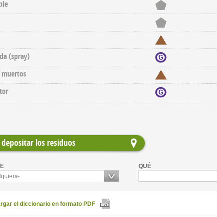
ble
ida (spray)
s muertos
tor
depositar los residuos
E
QUÉ
lquiera-
gar el diccionario en formato PDF