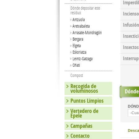
Imperdi
Dónde depositar este
residuo
Incienso
Antzuola
Infusión
Aretxabaleta
Arrasate-Mondragón
Insectic
Bergara
Elgeta
Insecto
Eskoriatza
Interrup
Leintz-Gatzaga
Oñati
Compost
Recogida de
voluminosos
Dónde 
Puntos Limpios
DÓND
Vertedero de
-Cua
Epele
Campañas
Descar
Contacto