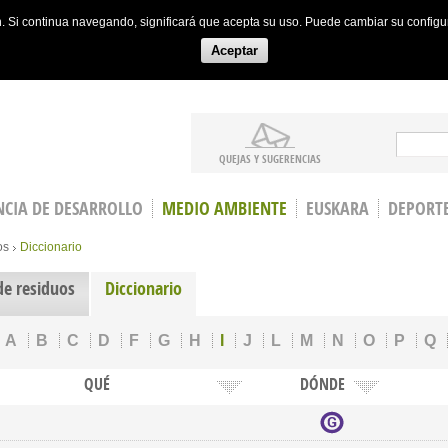
ón. Si continua navegando, significará que acepta su uso. Puede cambiar su config
Aceptar
Search
QUEJAS Y SUGERENCIAS
CIA DE DESARROLLO
MEDIO AMBIENTE
EUSKARA
DEPORT
os
Diccionario
de residuos
Diccionario
A
B
C
D
F
G
H
I
J
L
M
N
O
P
Q
QUÉ
DÓNDE