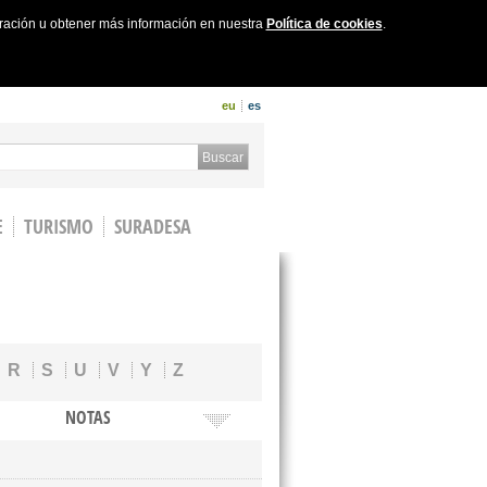
uración u obtener más información en nuestra
Política de cookies
.
eu
es
 form
Buscar
E
TURISMO
SURADESA
R
S
U
V
Y
Z
NOTAS