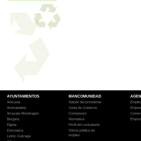
AYUNTAMIENTOS
MANCOMUNIDAD
AGEN
Antzuola
Saludo del presidente
Empleo
Aretxabaleta
Junta de Gobierno
Empre
Arrasate-Mondragón
Comisiones
Comer
Bergara
Normativa
Empre
Elgeta
Perfil del contratante
Eskoriatza
Oferta pública de
empleo
Leintz-Gatzaga