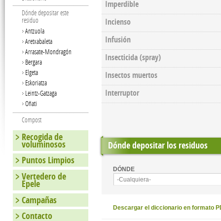
Imperdible
Dónde depositar este
residuo
Incienso
Antzuola
Infusión
Aretxabaleta
Arrasate-Mondragón
Insecticida (spray)
Bergara
Elgeta
Insectos muertos
Eskoriatza
Interruptor
Leintz-Gatzaga
Oñati
Compost
Recogida de
voluminosos
Dónde depositar los residuos
Puntos Limpios
DÓNDE
Vertedero de
-Cualquiera-
Epele
Campañas
Descargar el diccionario en formato 
Contacto