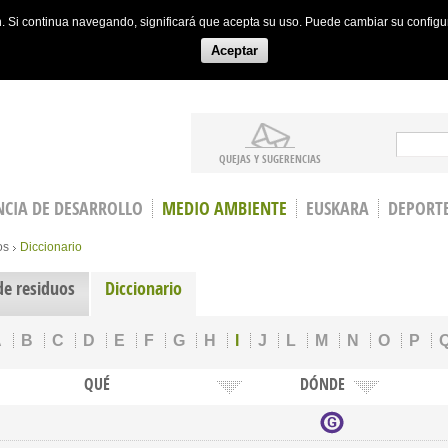
ón. Si continua navegando, significará que acepta su uso. Puede cambiar su config
Aceptar
Search
QUEJAS Y SUGERENCIAS
CIA DE DESARROLLO
MEDIO AMBIENTE
EUSKARA
DEPORT
os
Diccionario
de residuos
Diccionario
A
B
C
D
E
F
G
H
I
J
L
M
N
O
P
QUÉ
DÓNDE