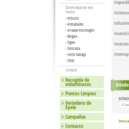
Imperdi
Dónde depositar este
residuo
Incienso
Antzuola
Infusión
Aretxabaleta
Arrasate-Mondragón
Insectic
Bergara
Elgeta
Insecto
Eskoriatza
Interrup
Leintz-Gatzaga
Oñati
Compost
Recogida de
voluminosos
Dónde 
Puntos Limpios
DÓND
Vertedero de
-Cua
Epele
Campañas
Descar
Contacto