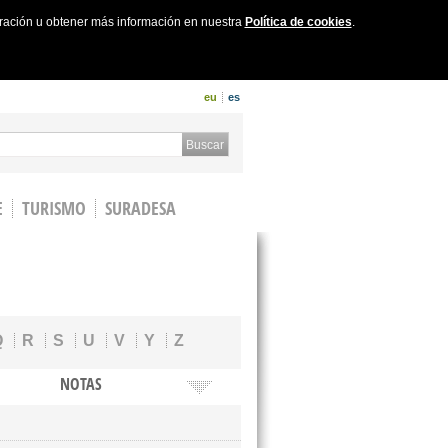
uración u obtener más información en nuestra
Política de cookies
.
eu
es
 form
Buscar
E
TURISMO
SURADESA
Q
R
S
U
V
Y
Z
NOTAS