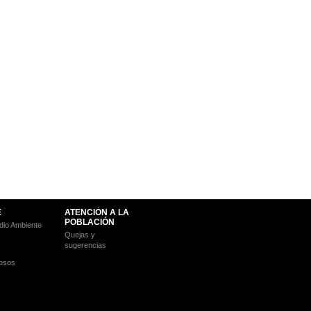
E
ATENCIÓN A LA
POBLACIÓN
io Ambiente
Quejas y
sugerencias
osos