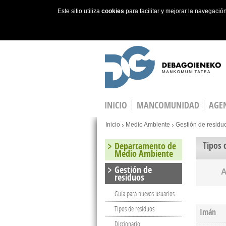
Este sitio utiliza
cookies
para facilitar y mejorar la navegaci
Skip to main content
INICIO
MANCOMUNIDAD
AGEN
You are here
Inicio
Medio Ambiente
Gestión de residu
Tipos 
Departamento de
Medio Ambiente
Gestión de
residuos
Guía para nuevos usuarios
Tipos de residuos
Imán
Diccionario