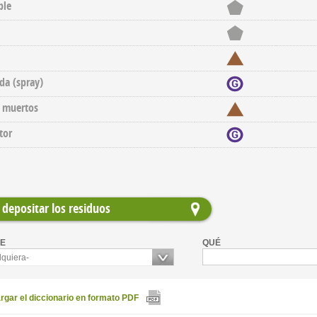
ble
ida (spray)
s muertos
tor
depositar los residuos
E
QUÉ
lquiera-
gar el diccionario en formato PDF