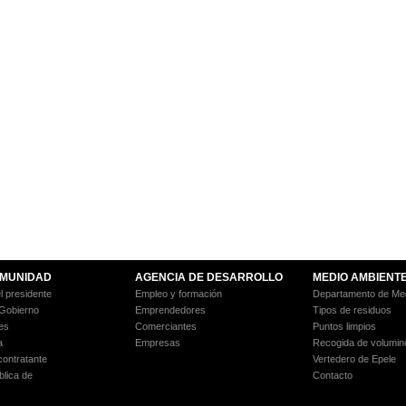
MUNIDAD
AGENCIA DE DESARROLLO
MEDIO AMBIENT
l presidente
Empleo y formación
Departamento de Med
 Gobierno
Emprendedores
Tipos de residuos
es
Comerciantes
Puntos limpios
a
Empresas
Recogida de volumin
 contratante
Vertedero de Epele
blica de
Contacto