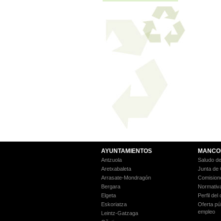
AYUNTAMIENTOS
MANCO
Antzuola
Saludo de
Aretxabaleta
Junta de
Arrasate-Mondragón
Comision
Bergara
Normativ
Elgeta
Perfil del
Eskoriatza
Oferta pú
empleo
Leintz-Gatzaga