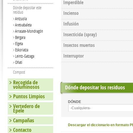
Imperdible
Dónde depositar este
residuo
Incienso
Antzuola
Infusión
Aretxabaleta
Arrasate-Mondragón
Insecticida (spray)
Bergara
Elgeta
Insectos muertos
Eskoriatza
Interruptor
Leintz-Gatzaga
Oñati
Compost
Recogida de
voluminosos
Dónde depositar los residuos
Puntos Limpios
DÓNDE
Vertedero de
-Cualquiera-
Epele
Campañas
Descargar el diccionario en formato 
Contacto