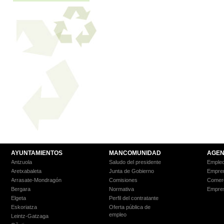
AYUNTAMIENTOS
MANCOMUNIDAD
AGEN
Antzuola
Saludo del presidente
Empleo
Aretxabaleta
Junta de Gobierno
Empre
Arrasate-Mondragón
Comisiones
Comer
Bergara
Normativa
Empre
Elgeta
Perfil del contratante
Eskoriatza
Oferta pública de
empleo
Leintz-Gatzaga