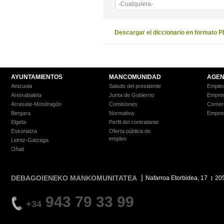
-Cualquiera-
Descargar el diccionario en formato 
AYUNTAMIENTOS
MANCOMUNIDAD
AGEN
Antzuola
Saludo del presidente
Empleo
Aretxabaleta
Junta de Gobierno
Empre
Arrasate-Mondragón
Comisiones
Comer
Bergara
Normativa
Empre
Elgeta
Perfil del contratante
Eskoriatza
Oferta pública de
empleo
Leintz-Gatzaga
Oñati
DEBAGOIENEKO MANKOMUNITATEA
Nafarroa Etorbidea, 17
20
943 79 33 99
+34