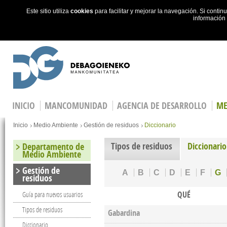
Este sitio utiliza
cookies
para facilitar y mejorar la navegación. Si cont
información
Skip to main content
INICIO
MANCOMUNIDAD
AGENCIA DE DESARROLLO
ME
You are here
Inicio
Medio Ambiente
Gestión de residuos
Diccionario
Tipos de residuos
Diccionario
Departamento de
Medio Ambiente
Gestión de
A
B
C
D
E
F
G
residuos
QUÉ
Guía para nuevos usuarios
Tipos de residuos
Gabardina
Diccionario