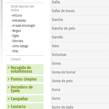
Gafas
Dónde depositar este
residuo
Gafas de buceo
Antzuola
Gancho
Aretxabaleta
Arrasate-Mondragón
Gancho de pelo
Bergara
Elgeta
Garrafa
Eskoriatza
Gasa
Leintz-Gatzaga
Oñati
Golosinas
Compost
Goma
Recogida de
voluminosos
Goma de borrar
Puntos Limpios
Goma de pelo
Vertedero de
Gorra
Epele
Campañas
Gorro
Contacto
Gorro de baño