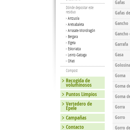
Gafas
Dónde depositar este
residuo
Gafas d
Antzuola
Gancho
Aretxabaleta
Arrasate-Mondragón
Gancho 
Bergara
Elgeta
Garrafa
Eskoriatza
Gasa
Leintz-Gatzaga
Oñati
Golosin
Compost
Goma
Recogida de
voluminosos
Goma de
Puntos Limpios
Goma de
Vertedero de
Gorra
Epele
Campañas
Gorro
Contacto
Gorro d