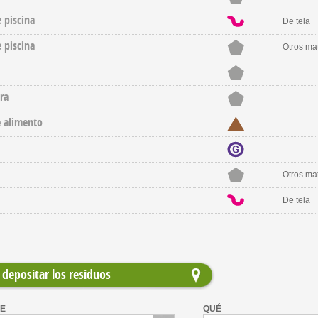
 piscina
De tela
 piscina
Otros mat
ra
e alimento
Otros mat
De tela
depositar los residuos
E
QUÉ