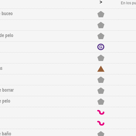
En los p
e buceo
de pelo
as
 borrar
 pelo
e baño