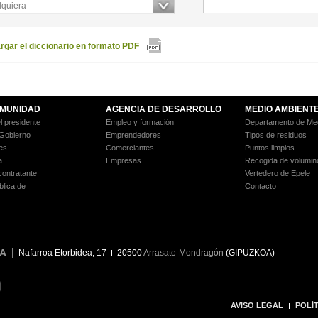
lquiera-
gar el diccionario en formato PDF
MUNIDAD
AGENCIA DE DESARROLLO
MEDIO AMBIENT
l presidente
Empleo y formación
Departamento de Med
 Gobierno
Emprendedores
Tipos de residuos
es
Comerciantes
Puntos limpios
a
Empresas
Recogida de volumin
 contratante
Vertedero de Epele
blica de
Contacto
A
Nafarroa Etorbidea, 17
20500
Arrasate-Mondragón
(GIPUZKOA)
9
AVISO LEGAL
POLÍT