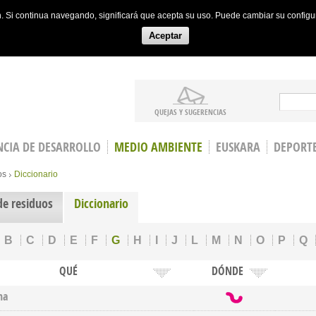
ón. Si continua navegando, significará que acepta su uso. Puede cambiar su config
Aceptar
Search
QUEJAS Y SUGERENCIAS
CIA DE DESARROLLO
MEDIO AMBIENTE
EUSKARA
DEPORT
os
Diccionario
de residuos
Diccionario
B
C
D
E
F
G
H
I
J
L
M
N
O
P
Q
QUÉ
DÓNDE
na