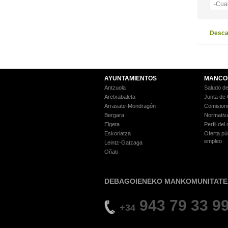
-Cua
Descar
AYUNTAMIENTOS
MANCO
Antzuola
Saludo de
Aretxabaleta
Junta de
Arrasate-Mondragón
Comision
Bergara
Normativ
Elgeta
Perfil del
Eskoriatza
Oferta pú
empleo
Leintz-Gatzaga
Oñati
DEBAGOIENEKO MANKOMUNITATE
943 79 33 9
+34