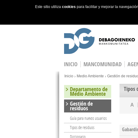
Este sitio utiliza
cookies
para facilitar y mejorar la navegaci
Skip to main content
INICIO
MANCOMUNIDAD
AGEN
You are here
Inicio
Medio Ambiente
Gestión de residu
Tipos 
Departamento de
Medio Ambiente
Gestión de
A
residuos
Guía para nuevos usuarios
Tipos de residuos
Gabardi
Diccionario