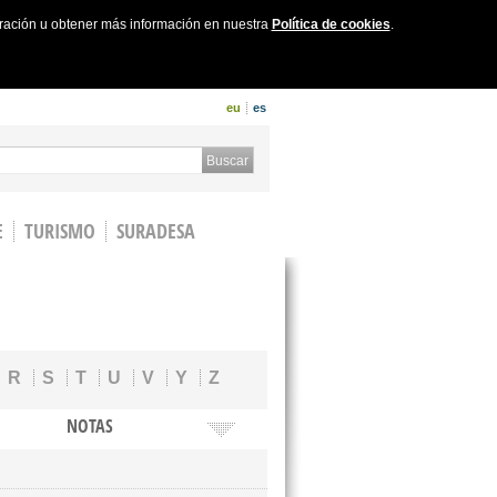
uración u obtener más información en nuestra
Política de cookies
.
eu
es
 form
Buscar
E
TURISMO
SURADESA
R
S
T
U
V
Y
Z
NOTAS